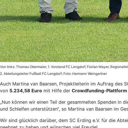
Von links: Thomas Obermaier, 1. Vorstand FC Lengdorf, Florian Mayer, Regionall
2. Abteilungsleiter Fußball FC Lengdorf; Foto: Hermann Weingartner
Auch Martina van Baarsen, Projektleiterin im Auftrag des SC
von
5.234,58 Euro
mit Hilfe der
Crowdfunding-Plattform 
„Nun können wir einen Teil der gesammelten Spenden in d
und Schleifen unterstützen“, so Martina van Baarsen im Ge
Wir sind glücklich darüber, dem SC Erding e.V. für die Abt
geebnet zu haben und wünschen viel Freude!