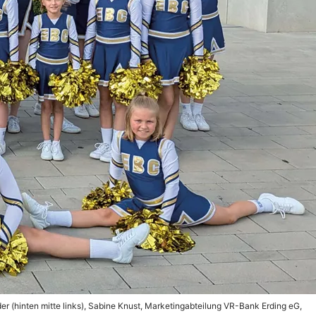
er (hinten mitte links), Sabine Knust, Marketingabteilung VR-Bank Erding eG,