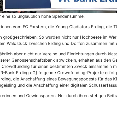
r eine so unglaublich hohe Spendensumme.
rinnen vom FC Forstern, die Young Gladiators Erding, die T
n großgeschrieben: So wurden nicht nur Hochbeete im Wer
nem Waldstück zwischen Erding und Dorfen zusammen mit d
lich aber nicht nur Vereine und Einrichtungen durch klassi
serer Genossenschaftsbank abwickeln, erhalten aus den G
as Crowdfunding für einen bestimmten Zweck einsammeln mö
R-Bank Erding eG] folgende Crowdfunding-Projekte erfolg
 Erding, die Anschaffung eines Bewegungspodests für das K
eisling und die Anschaffung einer digitalen Schusserfassu
rerinnen und Gewinnsparern. Nur durch ihren stetigen Beit