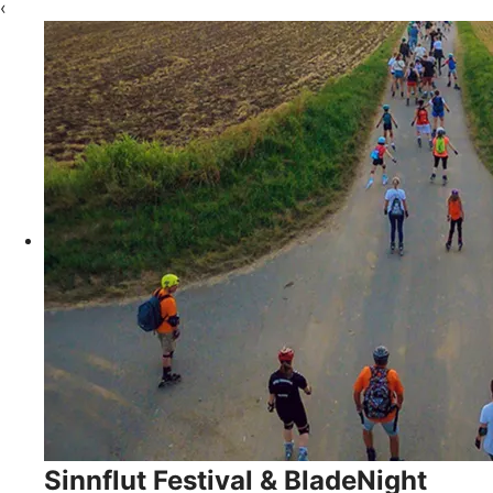
‹
Sinnflut Festival & BladeNight