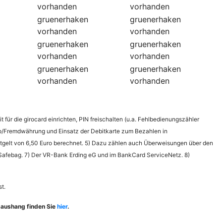
vorhanden
vorhanden
gruenerhaken
gruenerhaken
vorhanden
vorhanden
gruenerhaken
gruenerhaken
vorhanden
vorhanden
gruenerhaken
gruenerhaken
vorhanden
vorhanden
für die girocard einrichten, PIN freischalten (u.a. Fehlbedienungszähler
uro/Fremdwährung und Einsatz der Debitkarte zum Bezahlen in
Entgelt von 6,50 Euro berechnet. 5) Dazu zählen auch Überweisungen über den
e Safebag. 7) Der VR-Bank Erding eG und im BankCard ServiceNetz. 8)
t.
saushang finden Sie
hier
.