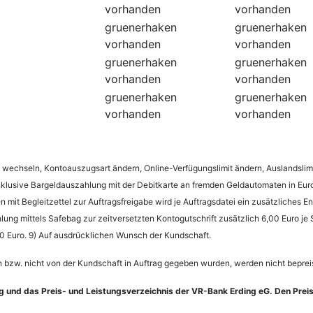
vorhanden
vorhanden
gruenerhaken
gruenerhaken
vorhanden
vorhanden
gruenerhaken
gruenerhaken
vorhanden
vorhanden
gruenerhaken
gruenerhaken
vorhanden
vorhanden
 wechseln, Kontoauszugsart ändern, Online-Verfügungslimit ändern, Auslandslimit 
 Inklusive Bargeldauszahlung mit der Debitkarte an fremden Geldautomaten in E
mit Begleitzettel zur Auftragsfreigabe wird je Auftragsdatei ein zusätzliches 
lung mittels Safebag zur zeitversetzten Kontogutschrift zusätzlich 6,00 Euro j
 Euro. 9) Auf ausdrücklichen Wunsch der Kundschaft.
bzw. nicht von der Kundschaft in Auftrag gegeben wurden, werden nicht bepreis
ng und das Preis- und Leistungsverzeichnis der VR-Bank Erding eG. Den Prei