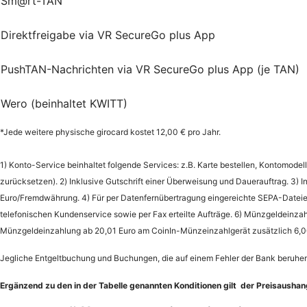
Sm@rt-TAN
Direktfreigabe via VR SecureGo plus App
PushTAN-Nachrichten via VR SecureGo plus App (je TAN)
Wero (beinhaltet KWITT)
*Jede weitere physische girocard kostet 12,00 € pro Jahr.
1) Konto-Service beinhaltet folgende Services: z.B. Karte bestellen, Kontomodell
zurücksetzen). 2) Inklusive Gutschrift einer Überweisung und Dauerauftrag. 3)
Euro/Fremdwährung. 4) Für per Datenfernübertragung eingereichte SEPA-Dateien 
telefonischen Kundenservice sowie per Fax erteilte Aufträge. 6) Münzgeldeinzah
Münzgeldeinzahlung ab 20,01 Euro am CoinIn-Münzeinzahlgerät zusätzlich 6,00
Jegliche Entgeltbuchung und Buchungen, die auf einem Fehler der Bank beruhen 
Ergänzend zu den in der Tabelle genannten Konditionen gilt der Preisausha