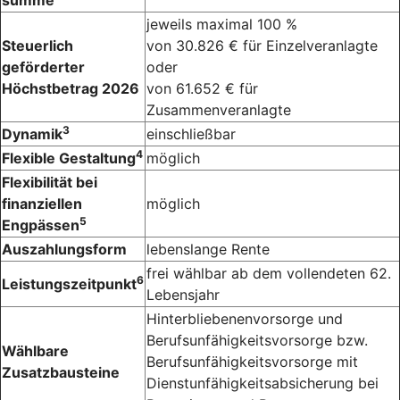
summe
jeweils maximal 100 %
Steuerlich
von 30.826 € für Einzelveranlagte
geförderter
oder
Höchstbetrag 2026
von 61.652 € für
Zusammenveranlagte
3
Dynamik
einschließbar
4
Flexible Gestaltung
möglich
Flexibilität bei
finanziellen
möglich
5
Engpässen
Auszahlungsform
lebenslange Rente
frei wählbar ab dem vollendeten 62.
6
Leistungszeitpunkt
Lebensjahr
Hinterbliebenenvorsorge und
Berufsunfähigkeitsvorsorge bzw.
Wählbare
Berufsunfähigkeitsvorsorge mit
Zusatzbausteine
Dienstunfähigkeitsabsicherung bei