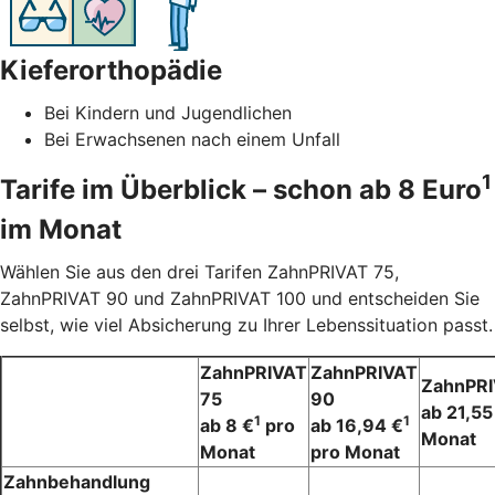
Kieferorthopädie
Bei Kindern und Jugendlichen
Bei Erwachsenen nach einem Unfall
1
Tarife im Überblick – schon ab 8 Euro
im Monat
Wählen Sie aus den drei Tarifen ZahnPRIVAT 75,
ZahnPRIVAT 90 und ZahnPRIVAT 100 und entscheiden Sie
selbst, wie viel Absicherung zu Ihrer Lebenssituation passt.
ZahnPRIVAT
ZahnPRIVAT
ZahnPRI
75
90
ab 21,55
1
1
ab 8 €
pro
ab 16,94 €
Monat
Monat
pro Monat
Zahnbehandlung