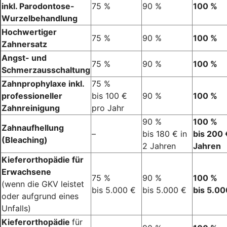
inkl. Parodontose-
75 %
90 %
100 %
Wurzelbehandlung
Hochwertiger
75 %
90 %
100 %
Zahnersatz
Angst- und
75 %
90 %
100 %
Schmerzausschaltung
Zahnprophylaxe inkl.
75 %
professioneller
bis 100 €
90 %
100 %
Zahnreinigung
pro Jahr
90 %
100 %
Zahnaufhellung
–
bis 180 € in
bis 200 
(Bleaching)
2 Jahren
Jahren
Kieferorthopädie für
Erwachsene
75 %
90 %
100 %
(wenn die GKV leistet
bis 5.000 €
bis 5.000 €
bis 5.00
oder aufgrund eines
Unfalls)
Kieferorthopädie
für