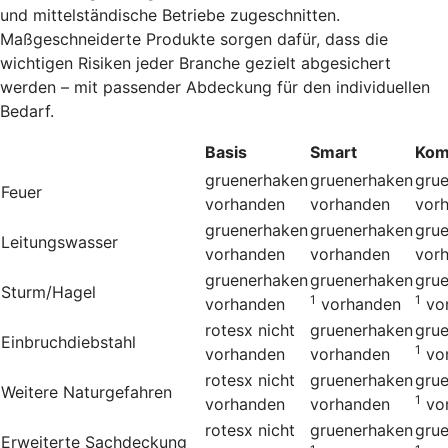
und mittelständische Betriebe zugeschnitten.
Maßgeschneiderte Produkte sorgen dafür, dass die
wichtigen Risiken jeder Branche gezielt abgesichert
werden – mit passender Abdeckung für den individuellen
Bedarf.
Basis
Smart
Kom
gruenerhaken
gruenerhaken
gru
Feuer
vorhanden
vorhanden
vor
gruenerhaken
gruenerhaken
gru
Leitungswasser
vorhanden
vorhanden
vor
gruenerhaken
gruenerhaken
gru
Sturm/Hagel
1
1
vorhanden
vorhanden
vo
rotesx
nicht
gruenerhaken
gru
Einbruchdiebstahl
1
vorhanden
vorhanden
vo
rotesx
nicht
gruenerhaken
gru
Weitere Naturgefahren
1
vorhanden
vorhanden
vo
rotesx
nicht
gruenerhaken
gru
Erweiterte Sachdeckung