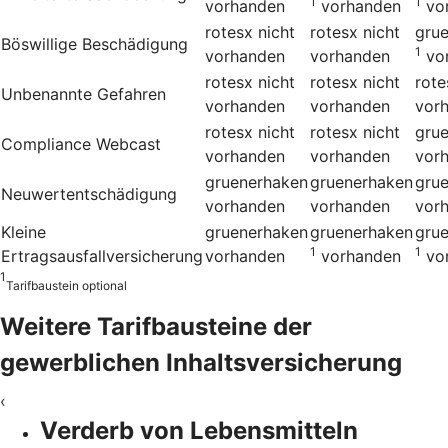
1
1
vorhanden
vorhanden
vo
rotesx
nicht
rotesx
nicht
gru
Böswillige Beschädigung
1
vorhanden
vorhanden
vo
rotesx
nicht
rotesx
nicht
rote
Unbenannte Gefahren
vorhanden
vorhanden
vor
rotesx
nicht
rotesx
nicht
gru
Compliance Webcast
vorhanden
vorhanden
vor
gruenerhaken
gruenerhaken
gru
Neuwertentschädigung
vorhanden
vorhanden
vor
Kleine
gruenerhaken
gruenerhaken
gru
1
1
Ertragsausfallversicherung
vorhanden
vorhanden
vo
1
Tarifbaustein optional
Weitere Tarifbausteine der
gewerblichen Inhalts­versicherung
‹
Verderb von Lebensmitteln