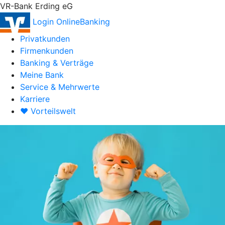
VR-Bank Erding eG
Login OnlineBanking
Privatkunden
Firmenkunden
Banking & Verträge
Meine Bank
Service & Mehrwerte
Karriere
♥ Vorteilswelt